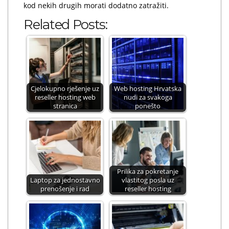
kod nekih drugih morati dodatno zatražiti.
Related Posts:
Cjelokupno rješenje uz
Web hosting Hrvatska
reseller hosting web
nudi za svakoga
stranica
ponešto
Prilika za pokretanje
Laptop za jednostavno
vlastitog posla uz
prenošenje i rad
reseller hosting