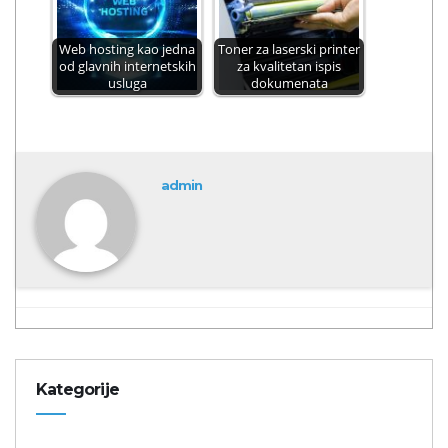
Web hosting kao jedna
Toner za laserski printer
od glavnih internetskih
za kvalitetan ispis
usluga
dokumenata
admin
Kategorije