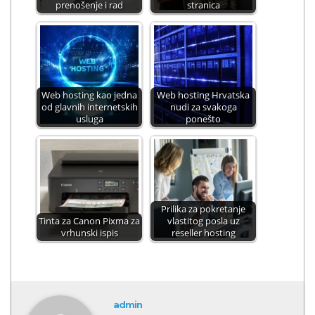
prenošenje i rad
stranica
Web hosting kao jedna
Web hosting Hrvatska
od glavnih internetskih
nudi za svakoga
usluga
ponešto
Prilika za pokretanje
Tinta za Canon Pixma za
vlastitog posla uz
vrhunski ispis
reseller hosting
admin