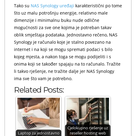
Tako su
NAS Synology uređaji
karakteristični po tome
što uz malu potrošnju energije, relativno male
dimenzije i minimalnu buku nude odlične
mogućnosti za sve one kojima je potreban takav
oblik smještaja podataka. Jednostavno rečeno, NAS
Synology je računalo koje je stalno povezano na
internet i na koji se mogu spremati podaci s bilo
kojeg mjesta, a nakon toga se mogu podijeliti i s
onima koji se također spajaju na to računalo. Tražite
li takvo rješenje, ne tražite dalje jer NAS Synology
ima sve što vam je potrebno.
Related Posts:
Cjelokupno rješenje uz
Laptop za jednostavno
reseller hosting web