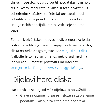
diska, može doći do gubitka tih podataka i ovisno o
težini kvara, moći ćete ih lakše ili teže povratiti. U
određenim slučajevima ćete taj postupak moći
odraditi sami, a ponekad će vam biti potrebne
usluge nekih specijaliziranih tvrtki koje se time
bave.
Želite li izbjeći takve neugodnosti, preporuka je da
redovito radite sigurnosne kopije podataka s tvrdog
diska na neko drugo mjesto, kao
vanjski SSD disk
.
Najbolje je to napraviti na još neki drugi medij, a
jednu kopiju možete postaviti i na internet,
primjerice korištenjem NAS Synology rješenja
.
Dijelovi hard diska
Hard disk se sastoji od više dijelova, a najvažniji su:
Glave za čitanje i pisanje – služe za zapisivanje
podataka i kasnije za čitanje tih podataka