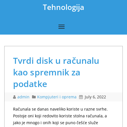
Tehnologija
Tvrdi disk u računalu
kao spremnik za
podatke
admin
Kompjuteri i oprema
July 6, 2022
Računala se danas naveliko koriste u razne svrhe.
Postoje oni koji redovito koriste stolna računala, a
jako je mnogo i onih koji se puno češće služe