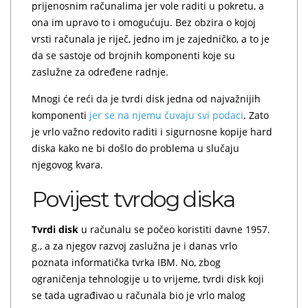
prijenosnim računalima jer vole raditi u pokretu, a
ona im upravo to i omogućuju. Bez obzira o kojoj
vrsti računala je riječ, jedno im je zajedničko, a to je
da se sastoje od brojnih komponenti koje su
zaslužne za određene radnje.
Mnogi će reći da je tvrdi disk jedna od najvažnijih
komponenti
jer se na njemu čuvaju svi podaci
. Zato
je vrlo važno redovito raditi i sigurnosne kopije hard
diska kako ne bi došlo do problema u slučaju
njegovog kvara.
Povijest tvrdog diska
Tvrdi disk
u računalu se počeo koristiti davne 1957.
g., a za njegov razvoj zaslužna je i danas vrlo
poznata informatička tvrka IBM. No, zbog
ograničenja tehnologije u to vrijeme, tvrdi disk koji
se tada ugrađivao u računala bio je vrlo malog