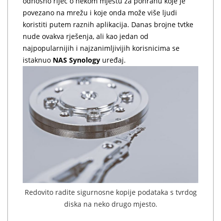
odnosno riječ o nekom mjestu za pohranu koje je
povezano na mrežu i koje onda može više ljudi
koristiti putem raznih aplikacija. Danas brojne tvtke
nude ovakva rješenja, ali kao jedan od
najpopularnijih i najzanimljivijih korisnicima se
istaknuo
NAS Synology
uređaj.
Redovito radite sigurnosne kopije podataka s tvrdog
diska na neko drugo mjesto.